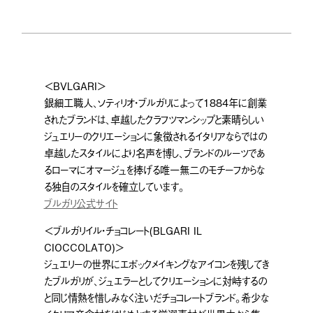
＜BVLGARI＞
銀細工職人、ソティリオ・ブルガリによって1884年に創業
されたブランドは、卓越したクラフツマンシップと素晴らしい
ジュエリーのクリエーションに象徴されるイタリアならではの
卓越したスタイルにより名声を博し、ブランドのルーツであ
るローマにオマージュを捧げる唯一無二のモチーフからな
る独自のスタイルを確立しています。
ブルガリ公式サイト
＜ブルガリイル・チョコレート(BLGARI IL
CIOCCOLATO)＞
ジュエリーの世界にエポックメイキングなアイコンを残してき
たブルガリが、ジュエラーとしてクリエーションに対峙するの
と同じ情熱を惜しみなく注いだチョコレートブランド。希少な